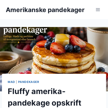
Fortsæt
Amerikanske pandekager
til
indhold
MAD
|
PANDEKAGER
Fluffy amerika-
pandekage opskrift