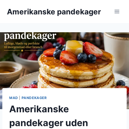
Fortsæt
Amerikanske pandekager
til
indhold
MAD
|
PANDEKAGER
Amerikanske
pandekager uden