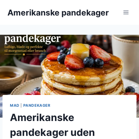
Fortsæt
Amerikanske pandekager
til
indhold
MAD
|
PANDEKAGER
Amerikanske
pandekager uden