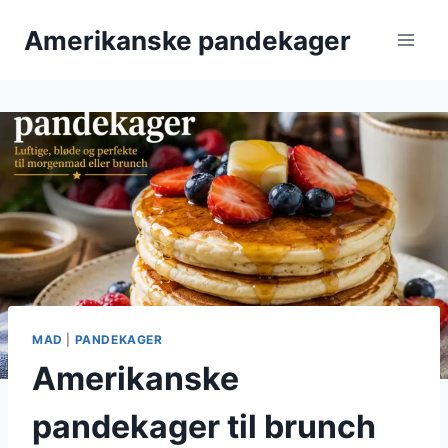
Fortsæt
Amerikanske pandekager
til
indhold
MAD
|
PANDEKAGER
Amerikanske
pandekager til brunch